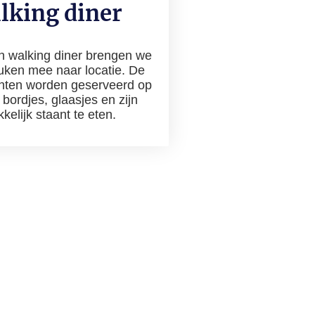
lking diner
en walking diner brengen we
uken mee naar locatie. De
hten worden geserveerd op
 bordjes, glaasjes en zijn
elijk staant te eten.