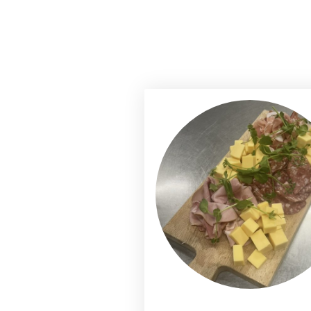
regelen alles van A tot Z.
Alle
borrel, lunch of andere geleg