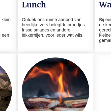
Lunch
Wa
 klein
Ontdek ons ruime aanbod van
Bij e
heerlijke vers belegfde broodjes.
de ke
frisse salades en andere
gerec
p een
lekkernijen. voor ieder wat wils.
kleine
gemakk