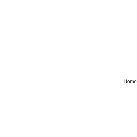
Home
Catering
Van catering en styling tot meu